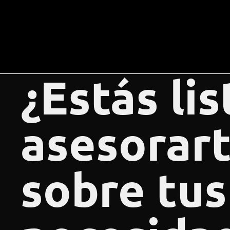
¿Estás li
asesorar
sobre tus