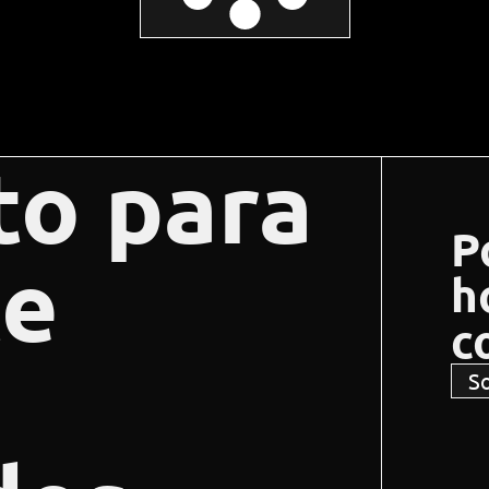
sto para
P
te
h
c
So